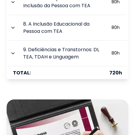
80
h
Inclusão da Pessoa com TEA
8
.
A Inclusão Educacional da
80
h
Pessoa com TEA
9
.
Deficiências e Transtornos: DI,
80
h
TEA, TDAH e Linguagem
TOTAL:
720
h