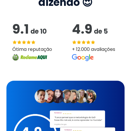
dizendo 😍
9.1
4.9
de
10
de
5
Ótima reputação
+ 12.000 avaliações