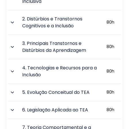
Inclusiva
2
.
Distúrbios e Transtornos
80
h
Cognitivos e a Inclusão
3
.
Principais Transtornos e
80
h
Distúrbios da Aprendizagem
4
.
Tecnologias e Recursos para a
80
h
Inclusão
5
.
Evolução Conceitual do TEA
80
h
6
.
Legislação Aplicada ao TEA
80
h
7
.
Teoria Comportamental e a