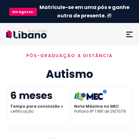
Matricule-se em uma pós e ganhe
Em
Agosto
:
outra de presente.
🎁
PÓS-GRADUAÇÃO A DISTÂNCIA
Ementa
Autismo
Como funciona
Credenciamento MEC
6
meses
Tempo para conclusão
e
Nota Máxima no MEC
Preço
certificação
Portaria Nª 1.881 de 29/10/19
Já sou aluno