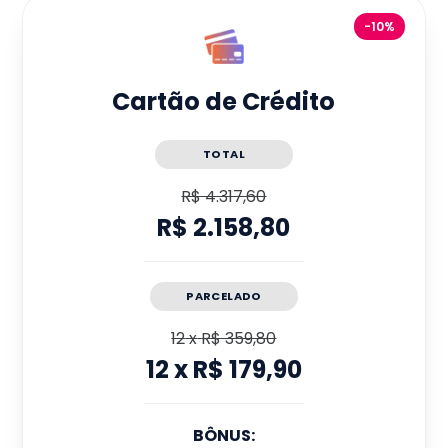
-10%
Cartão de Crédito
TOTAL
R$ 4.317,60
R$ 2.158,80
PARCELADO
12
x
R$ 359,80
12
x
R$ 179,90
BÔNUS: