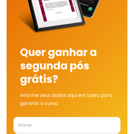
Quer ganhar a
segunda pós
grátis?
Informe seus dados aqui em baixo para
garantir o curso.