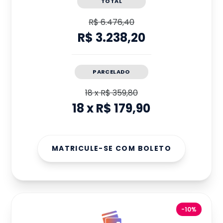
TOTAL
R$ 6.476,40
R$ 3.238,20
PARCELADO
18
x
R$ 359,80
18
x
R$ 179,90
MATRICULE-SE COM BOLETO
-10%