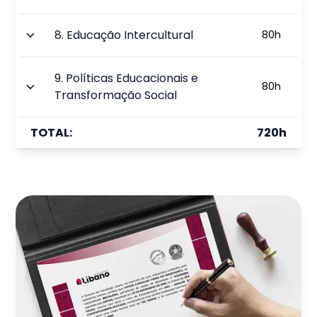
8
.
Educação Intercultural
80
h
9
.
Políticas Educacionais e
80
h
Transformação Social
TOTAL:
720
h