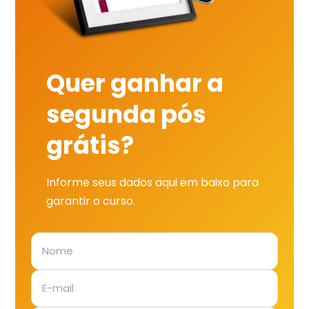
Quer ganhar a
segunda pós
grátis?
Informe seus dados aqui em baixo para
garantir o curso.