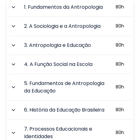
1
.
Fundamentos da Antropologia
80
h
2
.
A Sociologia e a Antropologia
80
h
3
.
Antropologia e Educação
80
h
4
.
A Função Social na Escola
80
h
5
.
Fundamentos de Antropologia
80
h
da Educação
6
.
História da Educação Brasileira
80
h
7
.
Processos Educacionais e
80
h
Identidades