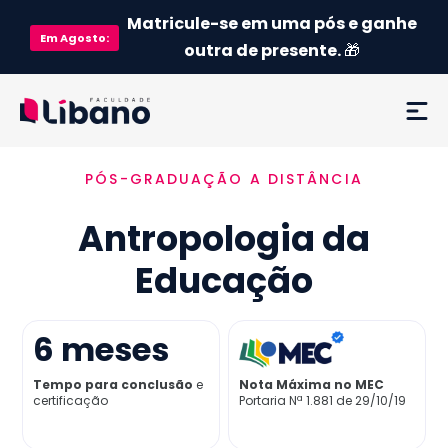
Matricule-se em uma pós e ganhe
Em
Agosto
:
outra de presente.
🎁
PÓS-GRADUAÇÃO A DISTÂNCIA
Ementa
Antropologia da
Como funciona
Educação
Credenciamento MEC
6
meses
Preço
Tempo para conclusão
e
Nota Máxima no MEC
certificação
Portaria Nª 1.881 de 29/10/19
Já sou aluno