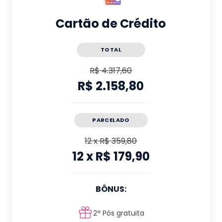
Cartão de Crédito
TOTAL
R$ 4.317,60
R$ 2.158,80
PARCELADO
12
x
R$ 359,80
12
x
R$ 179,90
BÔNUS:
2ª Pós gratuita