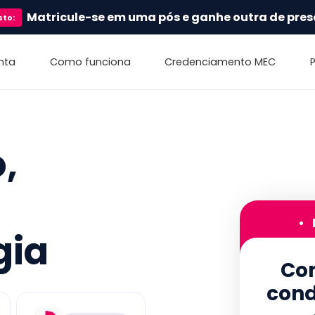
Matricule-se em uma pós e ganhe outra de pres
sto
:
nta
Como funciona
Credenciamento MEC
,
•
gia
Con
cond