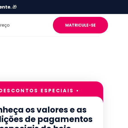
ente.
🎁
Preço
MATRICULE-SE
 DESCONTOS ESPECIAIS •
heça os valores e as
ições de pagamentos