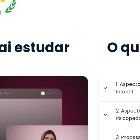
i estudar
O qu
1
.
Aspecto
Infantil
2
.
Aspecto
Psicoped
3
.
Proces