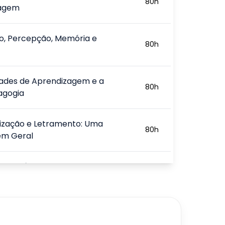
80
h
zagem
o, Percepção, Memória e
80
h
dades de Aprendizagem e a
80
h
agogia
tização e Letramento: Uma
80
h
m Geral
ão da Língua Escrita na
80
h
ação
esso de Letramento
80
h