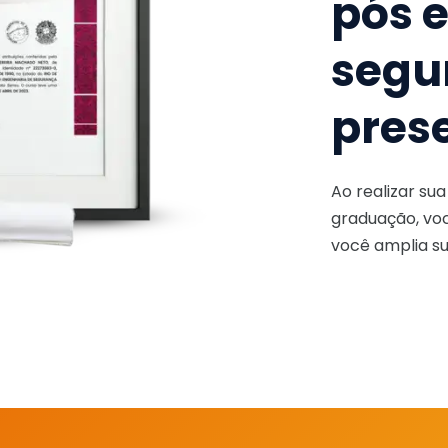
pós 
segu
pres
Ao realizar su
graduação, voc
você amplia su