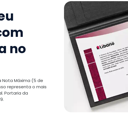
9
.
Ludicid
seu
Alfabetiz
 com
TOTAL:
a no
 a Nota Máxima (5 de
isso representa o mais
. Portaria da
9.