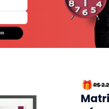
ES
Matr