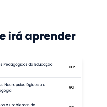
e irá aprender
s Pedagógicos da Educação
80
h
s Neuropsicológicos e a
80
h
agogia
sos e Problemas de