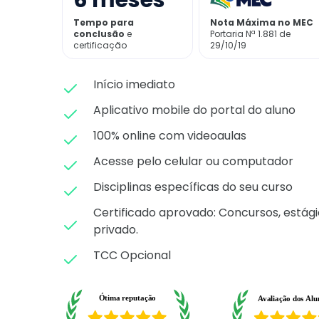
6
meses
Tempo para
Nota Máxima no MEC
conclusão
e
Portaria Nª 1.881 de
certificação
29/10/19
Início imediato
Aplicativo mobile do portal do aluno
100% online com videoaulas
Acesse pelo celular ou computador
Disciplinas específicas do seu curso
Certificado aprovado: C
oncursos, estági
privado.
TCC Opcional