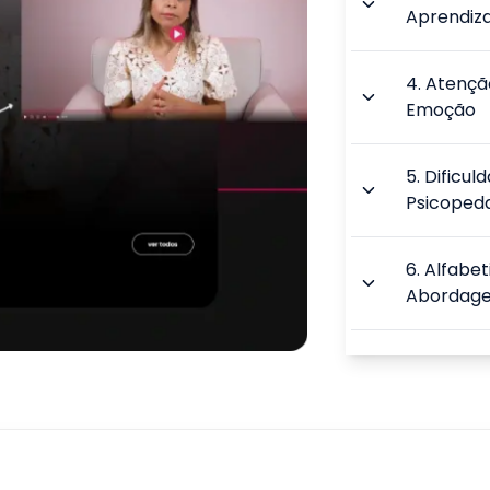
Aprendi
4
.
Atençã
Emoção
5
.
Dificul
Psicoped
6
.
Alfabe
Abordage
7
.
Aquisiç
Alfabetiz
8
.
O Proc