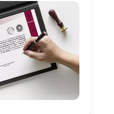
ade e Tecnologias na
80
h
ação e Letramento
720
h