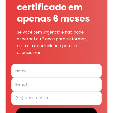
certificado em
apenas 6 meses
Se você tem urgência e não pode
esperar 1 ou 2 anos para se formar,
essa é a oportunidade para se
especializar.