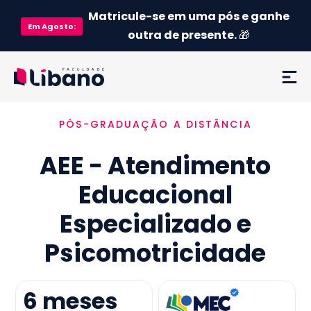
Matricule-se em uma pós e ganhe
Em
Agosto
:
outra de presente.
🎁
PÓS-GRADUAÇÃO A DISTÂNCIA
Ementa
AEE - Atendimento
Como funciona
Educacional
Credenciamento MEC
Especializado e
Preço
Psicomotricidade
Já sou aluno
6
meses