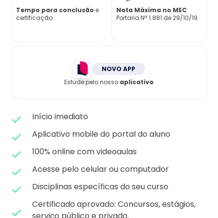
Matricule-se
Tempo para conclusão
e
Nota Máxima no MEC
certificação
Portaria Nª 1.881 de 29/10/19
NOVO APP
Estude pelo nosso
aplicativo
Início imediato
Aplicativo mobile do portal do aluno
100% online com videoaulas
Acesse pelo celular ou computador
Disciplinas específicas do seu curso
Certificado aprovado: C
oncursos, estágios,
serviço público e privado.