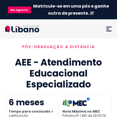
Matricule-se em uma pós e ganhe
Em
Agosto
:
outra de presente.
🎁
PÓS-GRADUAÇÃO A DISTÂNCIA
Ementa
AEE - Atendimento
Como funciona
Educacional
Credenciamento MEC
Especializado
Preço
6
meses
Já sou aluno
Tempo para conclusão
e
Nota Máxima no MEC
certificação
Portaria Nª 1.881 de 29/10/19