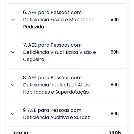
6
.
AEE para Pessoas com
Deficiência Física e Mobilidade
80
h
Reduzida
7
.
AEE para Pessoas com
Deficiência Visual: Baixa Visão e
80
h
Cegueira
8
.
AEE para Pessoas com
Deficiência Intelectual, Altas
80
h
Habilidades e Superdotação
9
.
AEE para Pessoas com
80
h
Deficiência Auditiva e Surdez
TOTAL:
720
h