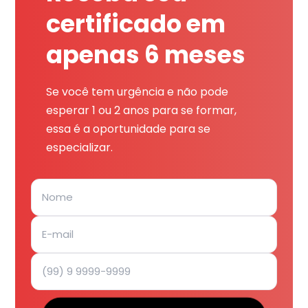
certificado em
apenas 6 meses
Se você tem urgência e não pode
esperar 1 ou 2 anos para se formar,
essa é a oportunidade para se
especializar.