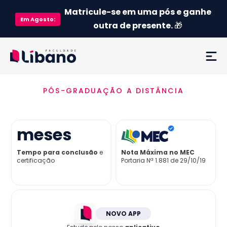
Matricule-se em uma pós e ganhe
Em
Agosto
:
outra de presente.
🎁
PÓS-GRADUAÇÃO A DISTÂNCIA
Ementa
Como funciona
meses
Credenciamento MEC
Tempo para conclusão
e
Nota Máxima no MEC
certificação
Portaria Nª 1.881 de 29/10/19
Preço
Já sou aluno
NOVO APP