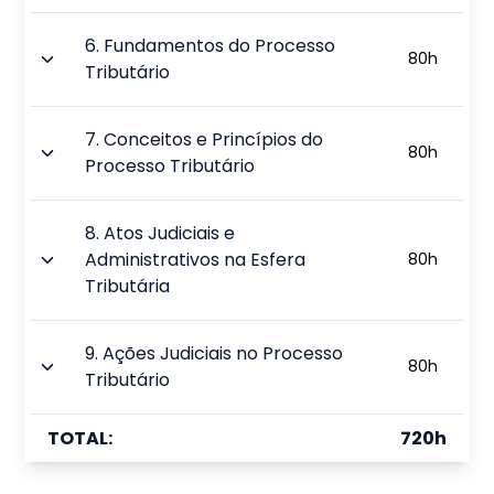
6
.
Fundamentos do Processo
80
h
Tributário
7
.
Conceitos e Princípios do
80
h
Processo Tributário
8
.
Atos Judiciais e
Administrativos na Esfera
80
h
Tributária
9
.
Ações Judiciais no Processo
80
h
Tributário
TOTAL:
720
h