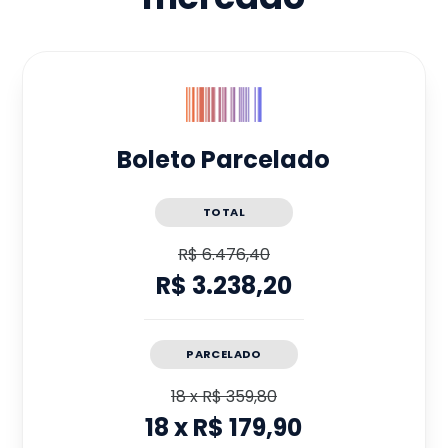
Boleto Parcelado
TOTAL
R$ 6.476,40
R$ 3.238,20
PARCELADO
18
x
R$ 359,80
18
x
R$ 179,90