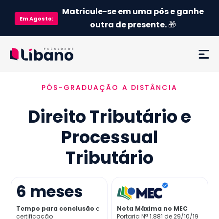
Matricule-se em uma pós e ganhe
Em
Agosto
:
outra de presente.
🎁
PÓS-GRADUAÇÃO A DISTÂNCIA
Ementa
Direito Tributário e
Como funciona
Processual
Credenciamento MEC
Tributário
Preço
6
meses
Já sou aluno
Tempo para conclusão
e
Nota Máxima no MEC
certificação
Portaria Nª 1.881 de 29/10/19