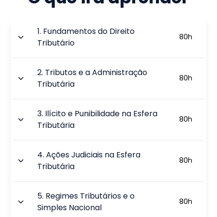
1
.
Fundamentos do Direito
80
h
Tributário
2
.
Tributos e a Administração
80
h
Tributária
3
.
Ilícito e Punibilidade na Esfera
80
h
Tributária
4
.
Ações Judiciais na Esfera
80
h
Tributária
5
.
Regimes Tributários e o
80
h
Simples Nacional