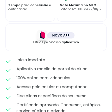
Matricule-se
Tempo para conclusão
e
Nota Máxima no MEC
certificação
Portaria Nª 1.881 de 29/10/19
NOVO APP
Estude pelo nosso
aplicativo
Início imediato
Aplicativo mobile do portal do aluno
100% online com videoaulas
Acesse pelo celular ou computador
Disciplinas específicas do seu curso
Certificado aprovado: C
oncursos, estágios,
serviço público e privado.