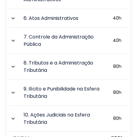
6
.
Atos Administrativos
40
h
7
.
Controle da Administração
40
h
Pública
8
.
Tributos e a Administração
80
h
Tributária
9
.
Ilícito e Punibilidade na Esfera
80
h
Tributária
10
.
Ações Judiciais na Esfera
80
h
Tributária