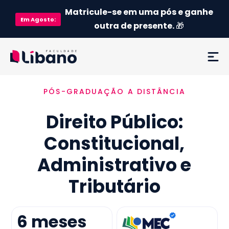
Matricule-se em uma pós e ganhe
Em
Agosto
:
outra de presente.
🎁
PÓS-GRADUAÇÃO A DISTÂNCIA
Ementa
Direito Público:
Como funciona
Constitucional,
Credenciamento MEC
Administrativo e
Preço
Tributário
Já sou aluno
6
meses