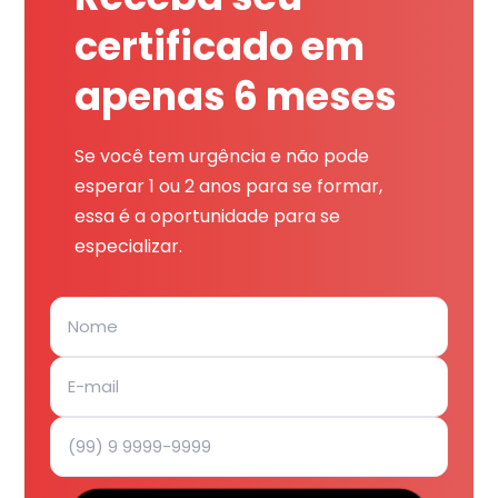
certificado em
apenas 6 meses
Se você tem urgência e não pode
esperar 1 ou 2 anos para se formar,
essa é a oportunidade para se
especializar.