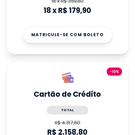
18
x
R$ 359,80
18
x
R$ 179,90
MATRICULE-SE COM BOLETO
-10%
Cartão de Crédito
TOTAL
R$ 4.317,60
R$ 2.158,80