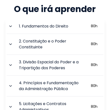
O que irá aprender
1
.
Fundamentos do Direito
80
h
2
.
Constituição e o Poder
80
h
Constituinte
3
.
Divisão Espacial do Poder e a
80
h
Tripartição dos Poderes
4
.
Princípios e Fundamentação
80
h
da Administração Pública
5
.
Licitações e Contratos
80
h
Administrativos