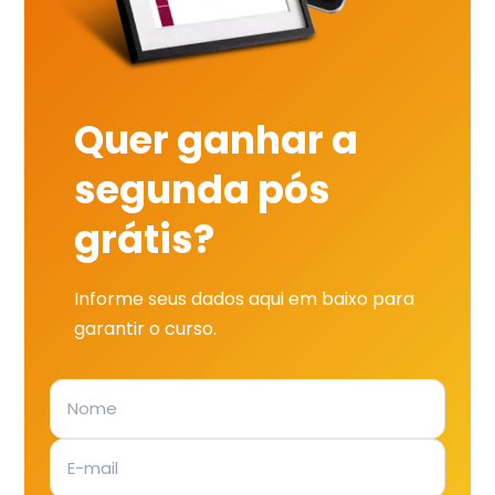
Quer ganhar a
segunda pós
grátis?
Informe seus dados aqui em baixo para
garantir o curso.