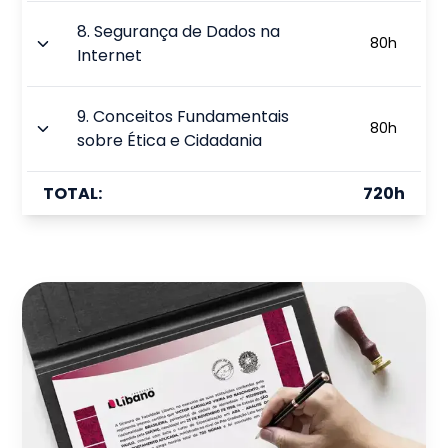
8
.
Segurança de Dados na
80
h
Internet
9
.
Conceitos Fundamentais
80
h
sobre Ética e Cidadania
TOTAL:
720
h