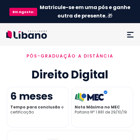
Matricule-se em uma pós e ganhe
Em
Agosto
:
outra de presente.
🎁
PÓS-GRADUAÇÃO A DISTÂNCIA
Ementa
Direito Digital
Como funciona
Credenciamento MEC
6
meses
Tempo para conclusão
e
Nota Máxima no MEC
Preço
certificação
Portaria Nª 1.881 de 29/10/19
Já sou aluno