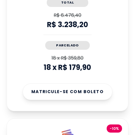
TOTAL
R$ 6.476,40
R$ 3.238,20
PARCELADO
18
x
R$ 359,80
18
x
R$ 179,90
MATRICULE-SE COM BOLETO
-10%