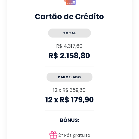
Cartão de Crédito
TOTAL
R$ 4.317,60
R$ 2.158,80
PARCELADO
12
x
R$ 359,80
12
x
R$ 179,90
BÔNUS:
2ª Pós gratuita