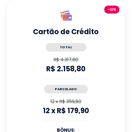
-10%
Cartão de Crédito
TOTAL
R$ 4.317,60
R$ 2.158,80
PARCELADO
12
x
R$ 359,80
12
x
R$ 179,90
BÔNUS: