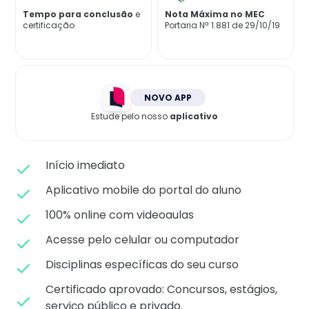
Matricule-se
Tempo para conclusão
e
Nota Máxima no MEC
certificação
Portaria Nª 1.881 de 29/10/19
NOVO APP
Estude pelo nosso
aplicativo
Início imediato
Aplicativo mobile do portal do aluno
100% online com videoaulas
Acesse pelo celular ou computador
Disciplinas específicas do seu curso
Certificado aprovado: C
oncursos, estágios,
serviço público e privado.