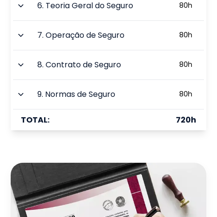
6
.
Teoria Geral do Seguro
80
h
7
.
Operação de Seguro
80
h
8
.
Contrato de Seguro
80
h
9
.
Normas de Seguro
80
h
TOTAL:
720
h