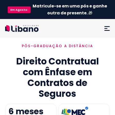
Matricule-se em uma pós e ganhe
Em
Agosto
:
outra de presente.
🎁
PÓS-GRADUAÇÃO A DISTÂNCIA
Ementa
Direito Contratual
Como funciona
com Ênfase em
Credenciamento MEC
Contratos de
Preço
Seguros
Já sou aluno
6
meses