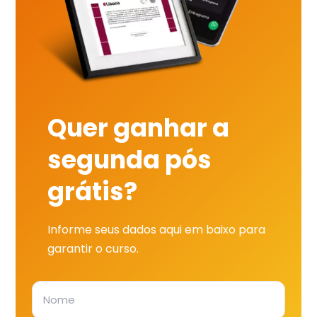
Quer ganhar a
segunda pós
grátis?
Informe seus dados aqui em baixo para
garantir o curso.